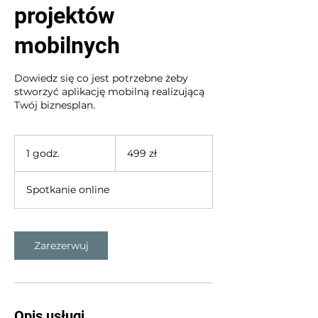
projektów
mobilnych
Dowiedz się co jest potrzebne żeby
stworzyć aplikację mobilną realizującą
Twój biznesplan.
499
złotych
1 godz.
1
499 zł
polskich
g
o
Spotkanie online
d
z
Zarezerwuj
Opis usługi