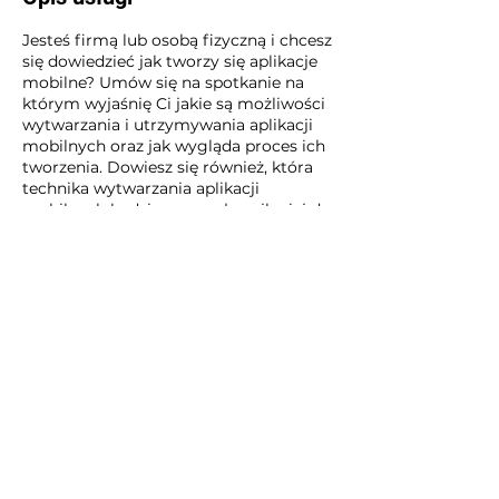
Jesteś firmą lub osobą fizyczną i chcesz
się dowiedzieć jak tworzy się aplikacje
mobilne? Umów się na spotkanie na
którym wyjaśnię Ci jakie są możliwości
wytwarzania i utrzymywania aplikacji
mobilnych oraz jak wygląda proces ich
tworzenia. Dowiesz się również, która
technika wytwarzania aplikacji
mobilnych będzie pasowała najlepiej do
Twojego biznes planu.
Dane kontaktowe
+48725521454
office@myosolutions.pl
Kamiennogórska, 60-179 Poznań,
Poland